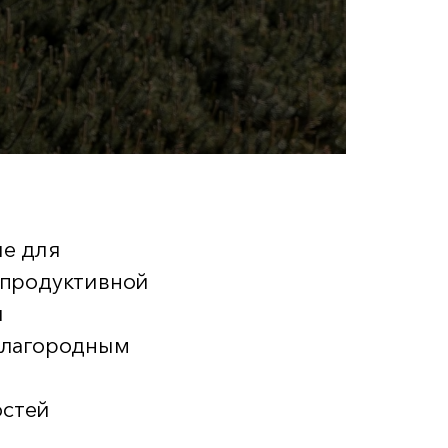
ие для
 продуктивной
й
 благородным
остей