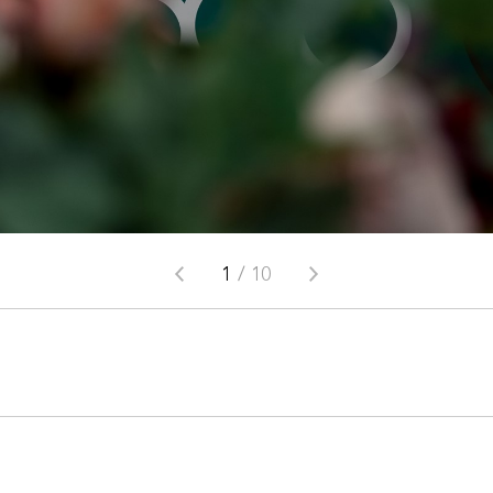
1
/
10