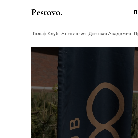
П
Гольф-Клуб
Антология
Детская Академия
П