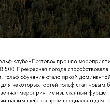
гольф-клубе «Пестово» прошло мероприят
B 500. Прекрасная погода способствовала
й, гольф обучение стало яркой доминанто
 для некоторых гостей гольф стал новым
а венчал мероприятие изысканный фуршет,
ый нашим шеф поваром специально для г