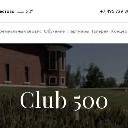
естово
20
+7 495 739-2
ремиальный сервис
Обучение
Партнеры
Галерея
Концер
Club 500