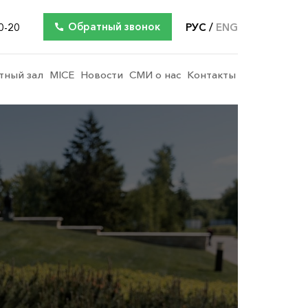
Обратный звонок
0-20
РУС
ENG
тный зал
MICE
Новости
СМИ о нас
Контакты