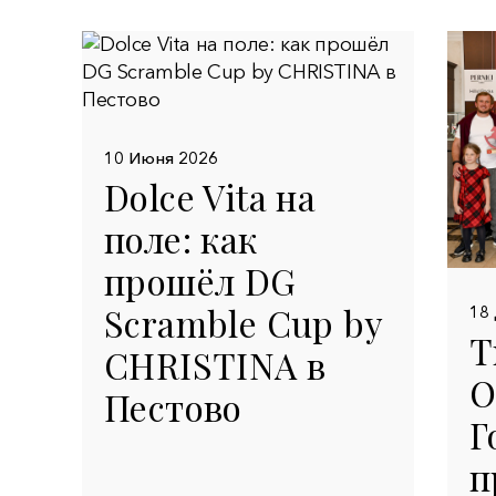
10 Июня 2026
Dolce Vita на
поле: как
прошёл DG
Scramble Cup by
18
Т
CHRISTINA в
О
Пестово
Г
п