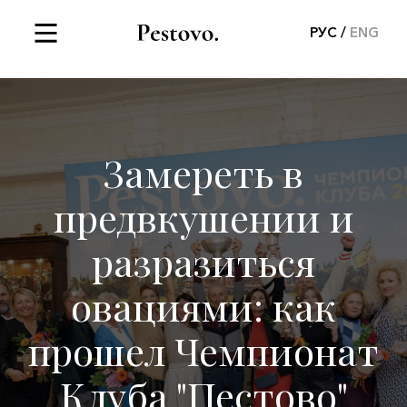
РУС
ENG
Замереть в
предвкушении и
разразиться
овациями: как
прошел Чемпионат
Клуба "Пестово"