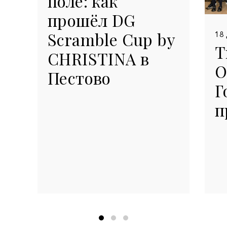
поле: как
прошёл DG
Scramble Cup by
18
Т
CHRISTINA в
О
Пестово
Г
п