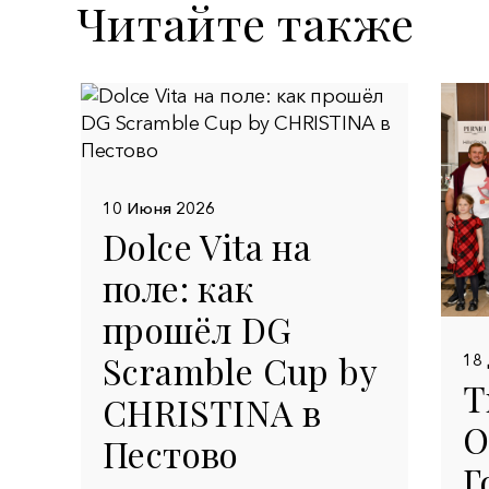
Читайте также
10 Июня 2026
Dolce Vita на
поле: как
прошёл DG
Scramble Cup by
18
Т
CHRISTINA в
О
Пестово
Г